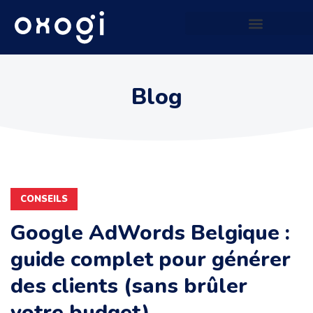
Site web qui génère du CASH
Blog
CONSEILS
Google AdWords Belgique :
guide complet pour générer
des clients (sans brûler
votre budget)