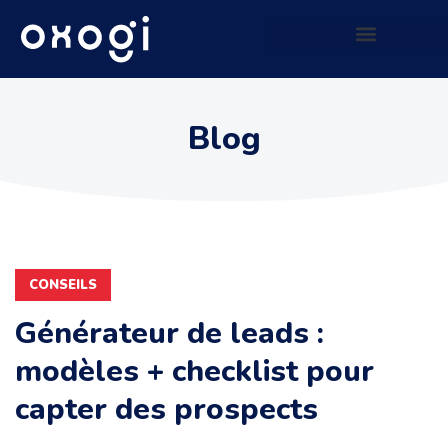
Site web qui génère du CASH
Blog
CONSEILS
Générateur de leads :
modèles + checklist pour
capter des prospects