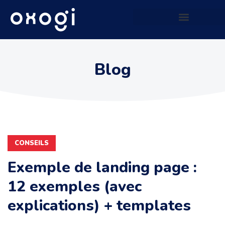
Site web qui génère du CASH
Blog
CONSEILS
Exemple de landing page :
12 exemples (avec
explications) + templates