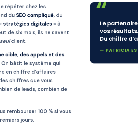
se répéter chez les
vend du
SEO compliqué
, du
Le partenair
« stratégies digitales »
à
vos résultats.
ut de six mois, ils ne savent
Du chiffre d’a
seul
client.
— PATRICIA E
e cible, des appels et des
On bâtit le système qui
e en chiffre d’affaires
des chiffres que vous
bien de leads, combien de
us rembourser 100 % si vous
remiers jours.