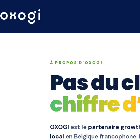
À PROPOS D’OXOGI
Pas du cl
chiffre d
OXOGI
est le
partenaire growt
local
en Belgique francophone. 