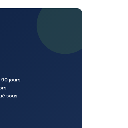
 90 jours
ors
tué sous